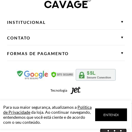
INSTITUCIONAL
CONTATO
FORMAS DE PAGAMENTO
Tecnologia
Para sua maior segurança, atualizamos a
Política
de Privacidade
da loja. Ao continuar navegando,
Cavage
Novo Hamburgo
RS
ENTENDI
entendemos que você está ciente e de acordo
CNPJ - 02.681.508/0001-28
com o seu conteúdo.