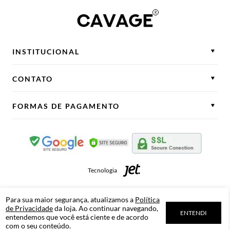
INSTITUCIONAL
CONTATO
FORMAS DE PAGAMENTO
Tecnologia
Para sua maior segurança, atualizamos a
Política
de Privacidade
da loja. Ao continuar navegando,
Cavage
Novo Hamburgo
RS
ENTENDI
entendemos que você está ciente e de acordo
CNPJ - 02.681.508/0001-28
com o seu conteúdo.