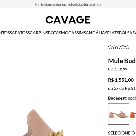
Parcelamento em até 10x sem juros
NTOS
SAPATOS
SCARPINS
BOTAS
MOCASSIM
SANDÁLIAS
FLATS
BOLSAS
Mule Bud
3199
R$ 1.551,00
ou
3x
de
R$ 51
Budapest: opçõ
SELECIONE 