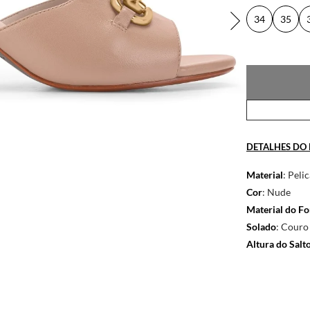
34
35
DETALHES DO
Material
: Peli
Cor
: Nude
Material do Fo
Solado
: Couro
Altura do Salt