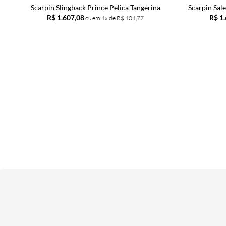
Scarpin Slingback Prince Pelica Tangerina
Scarpin Sal
R$ 1.607,08
R$ 1
4x de
R$ 401,77