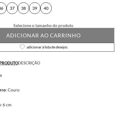
36
37
38
39
40
ADICIONAR AO CARRINHO
adicionar à lista de desejos
 PRODUTO
DESCRIÇÃO
ca
rro
: Couro
o
: 6 cm